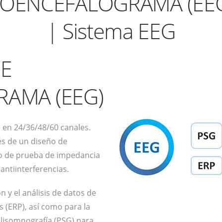
ROENCEFALOGRAMA (EEG)
| Sistema EEG
DE
AMA (EEG)
e en 24/36/48/60 canales.
és de un diseño de
o de prueba de impedancia
antiinterferencias.
n y el análisis de datos de
s (ERP), así como para la
lisomnografía (PSG) para