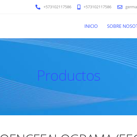
+573102117586
+573102117586
germa
INICIO
SOBRE NOSO
Productos