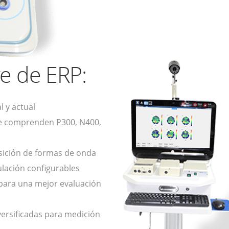
ve de ERP:
l y actual
ue comprenden P300, N400,
isición de formas de onda
lación configurables
para una mejor evaluación
ersificadas para medición